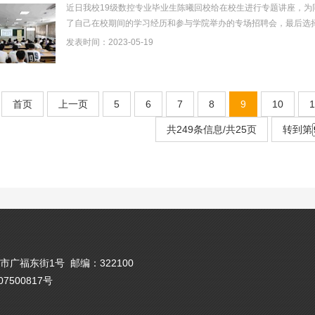
近日我校19级数控专业毕业生陈曦回校给在校生进行专题讲座，
了自己在校期间的学习经历和参与学院举办的专场招聘会，最后选
年的工作中，在领导同事的帮助下圆满地完成了多项专...
发表时间：2023-05-19
首页
上一页
5
6
7
8
9
10
1
共249条信息/共25页
转到第
广福东街1号 邮编：322100
备07500817号