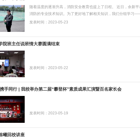
随着温度的逐渐升高，消防安全教育也提上了日程。 近日，余新平
消防的专业技术知识。为了更好地了解相关知识，我们分组学习—
看灭火器有没有过期，看压力表指针是否在绿色区域；...
发表时间：2023-05-23
学院班主任说班情大赛圆满结束
发表时间：2023-05-22
 携手同行 | 我校举办第二届“攀登杯”素质成果汇演暨百名家长会
发表时间：2023-05-19
陈曦回校讲座