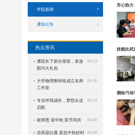
齐心协力
学院新闻
通知公告
热点资讯
技能比武
潘院长下新生寝室，发放
09-13
慰问大礼包
大学物理教研组成立名师
09-16
工作室
测绘巧动
专业伴我成长，梦想从这
09-14
启航
谢师恩 迎中秋 双节同庆
09-09
凉风迎白露 莫负中秋好时
09-08