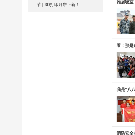
雅居寝室 
节 | 3D打印月饼上新！
看！那是
我是“八八
消防安全