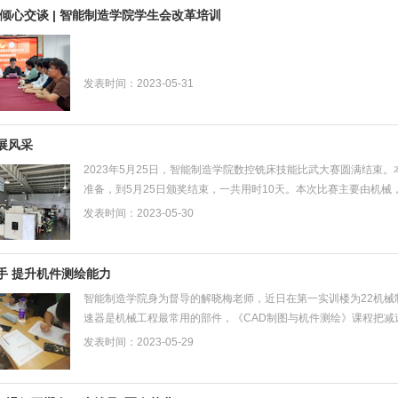
 倾心交谈 | 智能制造学院学生会改革培训
发表时间：2023-05-31
展风采
2023年5月25日，智能制造学院数控铣床技能比武大赛圆满结束
准备，到5月25日颁奖结束，一共用时10天。本次比赛主要由机
玉书同学获二等奖，陈嘉伟，陈思汗，徐明哲同学获三...
发表时间：2023-05-30
手 提升机件测绘能力
智能制造学院身为督导的解晓梅老师，近日在第一实训楼为22机械
速器是机械工程最常用的部件，《CAD制图与机件测绘》课程把
件、应用CAD软件绘制减速器零件图的综合能力训练过程...
发表时间：2023-05-29