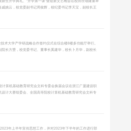
23级新生开学典礼、“开学第一课”暨迎新文艺晚会在校田径场隆重举
任戚姚云，校党委副书记周俊辉，校纪委书记李天宝，副校长王
业技术大学产学研战略合作签约仪式在综合楼8楼多功能厅举行。
副院长方赟，校党委书记、董事长奚建华，校长卜月华，副校长
高校计算机基础教育研究会文科专委会换届会议在浙江广厦建设职
机设计大赛组委会、全国高等院校计算机基础教育研究会文科专
2023年上半年宣传思想工作，并对2023年下半年的工作进行部