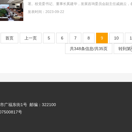
署。校党委书记、董事长奚建华，发展咨询委员会副主任戚姚云，
参加会议。会议由校党委委员、宣传部部长林春蕾主持。...
发表时间：2023-09-22
首页
上一页
5
6
7
8
9
10
1
共348条信息/共35页
转到第
广福东街1号 邮编：322100
备07500817号