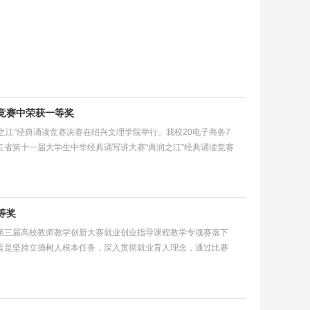
竞赛中荣获一等奖
润之江”经典诵读竞赛决赛在绍兴文理学院举行。我校20电子商务7
江省第十一届大学生中华经典诵写讲大赛“典润之江”经典诵读竞赛
等奖
第三届高校教师教学创新大赛就业创业指导课程教学专项赛落下
旨是坚持立德树人根本任务，深入贯彻就业育人理念，通过比赛