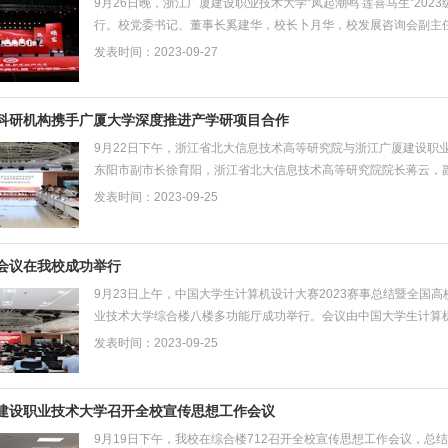
9月26日晚，浙江广厦建设职业技术大学“凤起潮鸣 莲喜马生”20
行。校党委书记、董事长奚建华，校长卜月华，校发展咨询会副主
继华，副校长孙丽雅，副校长王兴，校党委委员...
发表时间：2023-09-27
科研机构携手广厦大学深度推进产学研项目合作
9月22日下午，浙江省北大信息技术高等研究院与浙江广厦建设职
东阳市副市长徐育阳，浙江省北大信息技术高等研究院院长蒋云，
王继华、孙丽雅、王兴，东阳市教育局，科技局以及相...
发表时间：2023-09-25
会议在我校成功举行
9月23日上午，中国大学生计算机设计大赛2023赛事总结暨全国
业技术大学综合楼八楼多功能厅成功举行。会议由中国大学生计算
委会、浙江广厦建设职业技术大学共同举办。东阳市副市...
发表时间：2023-09-25
建设职业技术大学召开全校宣传思想工作会议
9月19日下午，我校在综合楼712召开全校宣传思想工作会议，总结