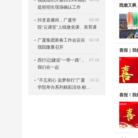
我院组织开展2019年高职
04-19
既燃又飒，
提前招生现场确认工作
抖音直播间，广厦学
05-05
院“云课堂”上线微党课、美育课
广厦集团新春工作会议在
02-16
我院隆重召开
喜报｜我
西行记|建设“一带一路”，
07-19
我们在一起
“不忘初心 追梦前行”广厦
10-11
学院举办系列精彩活动 献…
喜报！我